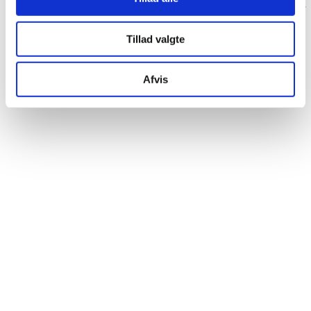
Vi tilbyder en unik model, hvor komplekse box build-opgaver starter
i Danmark og via en problemfri overgang kan flyttes til vores fabrik
i Thailand, når volumen stiger. Dette sikrer jer den optimale balance
Tillad valgte
mellem teknisk nærhed og global omkostningseffektivitet.
Afvis