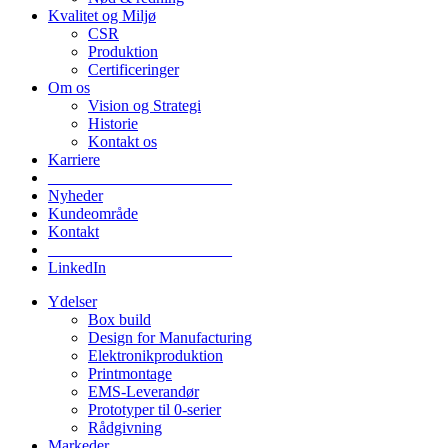
Kvalitet og Miljø
CSR
Produktion
Certificeringer
Om os
Vision og Strategi
Historie
Kontakt os
Karriere
_______________________
Nyheder
Kundeområde
Kontakt
_______________________
LinkedIn
Ydelser
Box build
Design for Manufacturing
Elektronikproduktion
Printmontage
EMS-Leverandør
Prototyper til 0-serier
Rådgivning
Markeder