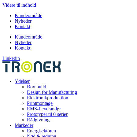
Videre til indhold
Kundeområde
Nyheder
Kontakt
Kundeområde
Nyheder
Kontakt
Linkedin
Ydelser
Box build
Design for Manufacturing
Elektronikproduktion
Printmontage
EMS-Leverandør
Prototyper til 0-serier
Rådgivning
Markeder
Energisektoren
Nød & redning