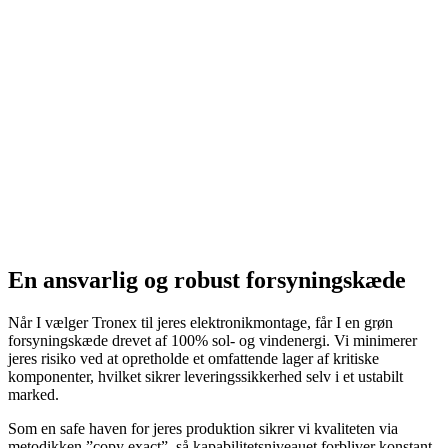
En ansvarlig og robust forsyningskæde
Når I vælger Tronex til jeres elektronikmontage, får I en grøn
forsyningskæde drevet af 100% sol- og vindenergi. Vi minimerer
jeres risiko ved at opretholde et omfattende lager af kritiske
komponenter, hvilket sikrer leveringssikkerhed selv i et ustabilt
marked.
Som en safe haven for jeres produktion sikrer vi kvaliteten via
metodikken ”copy exact”, så kapabilitetsniveauet forbliver konstant