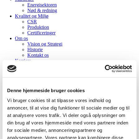
Energisektoren
Nød & redning
Kvalitet og Miljø
CSR
Produktion
Certificeringer
Om os
Vision og Strategi
Historie
Kontakt os
Karriere
_______________________
Nyheder
Kundeområde
Kontakt
_______________________
Denne hjemmeside bruger cookies
LinkedIn
Vi bruger cookies til at tilpasse vores indhold og
Box building
annoncer, til at vise dig funktioner til sociale medier og til
at analysere vores trafik. Vi deler også oplysninger om
Box building til high-reliability projekter
din brug af vores hjemmeside med vores partnere inden
for sociale medier, annonceringspartnere og
Hos Tronex er vi jeres strategiske partner, når det gælder
box build
.
analysepartnere. Vores partnere kan kombinere disse