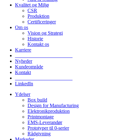
Kvalitet og Miljø
CSR
Produktion
Certificeringer
Om os
Vision og Strategi
Historie
Kontakt os
Karriere
_______________________
Nyheder
Kundeområde
Kontakt
_______________________
LinkedIn
Ydelser
Box build
Design for Manufacturing
Elektronikproduktion
Printmontage
EMS-Leverandør
Prototyper til 0-serier
Rådgivning
Markeder