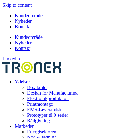
Skip to content
Kundeområde
Nyheder
Kontakt
Kundeområde
Nyheder
Kontakt
Linkedin
Ydelser
Box build
Design for Manufacturing
Elektronikproduktion
Printmontage
EMS-Leverandør
Prototyper til 0-serier
Rådgivning
Markeder
Energisektoren
Nød & redning