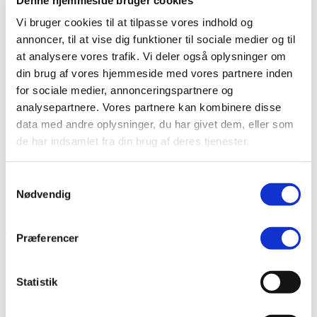
Vi bruger cookies til at tilpasse vores indhold og
annoncer, til at vise dig funktioner til sociale medier og til
at analysere vores trafik. Vi deler også oplysninger om
din brug af vores hjemmeside med vores partnere inden
Kontaktdetaljer
for sociale medier, annonceringspartnere og
analysepartnere. Vores partnere kan kombinere disse
Lokation
data med andre oplysninger, du har givet dem, eller som
de har indsamlet fra din brug af deres tjenester.
Højvangen 10
3480 Fredensborg
Danmark
Samtykkevalg
Nødvendig
Kontakt os
Telefon:
+45 4576 2333
Præferencer
Mail:
salgsafd@tronex.dk
Åbningstider
Statistik
Man-Tor: 08 – 16