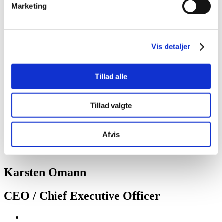
Fred: 08 – 14
Marketing
Lør-Søn: Lukket
Følg os på
Vis detaljer
Linkedin
Management
Tillad alle
Stig Nielsen
Tillad valgte
CSO / Founder
Afvis
Karsten Omann
CEO / Chief Executive Officer