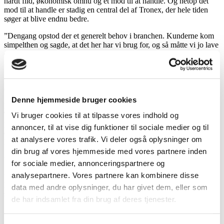
hårdt flid, økonomisk omhu og et mod til at handle. Og netop det
mod til at handle er stadig en central del af Tronex, der hele tiden
søger at blive endnu bedre.
”Dengang opstod der et generelt behov i branchen. Kunderne kom
simpelthen og sagde, at det her har vi brug for, og så måtte vi jo lave
det”, fortæller Stig Nielsen.
”På mange måder kan man sige, at vi fik chancen og greb den. Vi
tilpassede os det behov hos kunderne med stor fleksibilitet og
opfandt alt det, der ikke lige var standard”, fortæller han.
Denne hjemmeside bruger cookies
Derfra udviklede det hele sig, og i 1993 gik Stig og Pia all in med
Tronex. Der var sparet så meget op, at der ikke var gæld til
Vi bruger cookies til at tilpasse vores indhold og
produktionsudstyr. Og sådan er det stadig den dag i dag. For Tronex
annoncer, til at vise dig funktioner til sociale medier og til
er det nemlig vigtigt hele tiden at have økonomisk overskud til at
at analysere vores trafik. Vi deler også oplysninger om
kunne investere og tilpasse sig kunderne på bedst mulige måde.
din brug af vores hjemmeside med vores partnere inden
”Vi skal kunne hjælpe med alt”, siger Stig Nielsen.
for sociale medier, annonceringspartnere og
analysepartnere. Vores partnere kan kombinere disse
”Det har været hårdt arbejde. Ingen har fået noget forærende. Vi har
kun haft vores egne timer til at udvikle Tronex, så når andre tog på
data med andre oplysninger, du har givet dem, eller som
skiferie, så arbejdede vi”, fortæller han.
de har indsamlet fra din brug af deres tjenester.
.