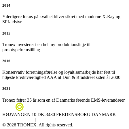
2014
Yderligere fokus på kvalitet bliver sikret med moderne X-Ray og
SPI-udstyr
2015
Tronex investerer i en helt ny produktionslinje til
prototypefremstilling
2016
Konservativ forretningsførelse og loyalt samarbejde har ført til
højeste kreditværdighed AAA af Dun & Bradstreet siden år 2000
2021
Tronex fejrer 35 år som en af Danmarks førende EMS-leverandører
HØJVANGEN 10 DK-3480 FREDENSBORG DANMARK |
+45 4576 2333
|
SALGSAFD@TRONEX.DK
© 2026 TRONEX. All rights reserved. |