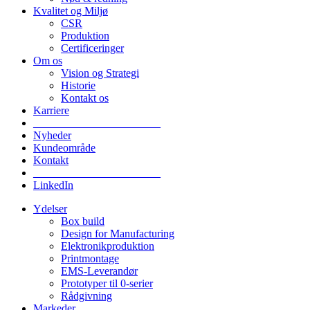
Kvalitet og Miljø
CSR
Produktion
Certificeringer
Om os
Vision og Strategi
Historie
Kontakt os
Karriere
_______________________
Nyheder
Kundeområde
Kontakt
_______________________
LinkedIn
Ydelser
Box build
Design for Manufacturing
Elektronikproduktion
Printmontage
EMS-Leverandør
Prototyper til 0-serier
Rådgivning
Markeder