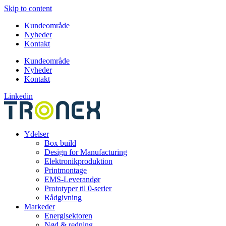
Skip to content
Kundeområde
Nyheder
Kontakt
Kundeområde
Nyheder
Kontakt
Linkedin
Ydelser
Box build
Design for Manufacturing
Elektronikproduktion
Printmontage
EMS-Leverandør
Prototyper til 0-serier
Rådgivning
Markeder
Energisektoren
Nød & redning