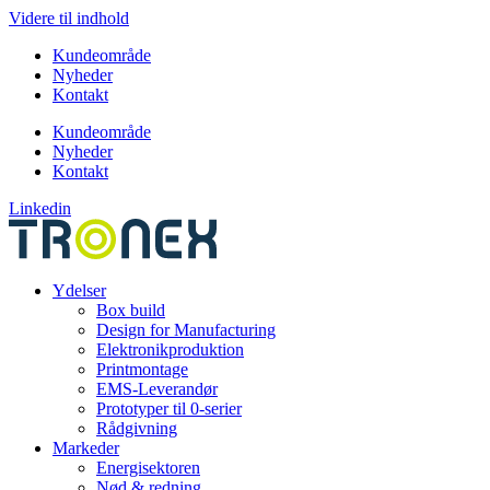
Videre til indhold
Kundeområde
Nyheder
Kontakt
Kundeområde
Nyheder
Kontakt
Linkedin
Ydelser
Box build
Design for Manufacturing
Elektronikproduktion
Printmontage
EMS-Leverandør
Prototyper til 0-serier
Rådgivning
Markeder
Energisektoren
Nød & redning