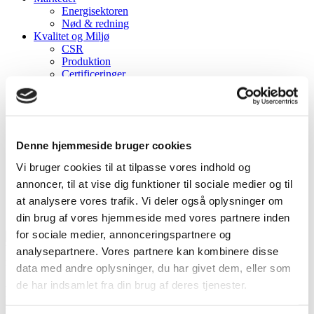
Energisektoren
Nød & redning
Kvalitet og Miljø
CSR
Produktion
Certificeringer
Om os
Vision og Strategi
Historie
Kontakt os
Karriere
Denne hjemmeside bruger cookies
_______________________
Nyheder
Vi bruger cookies til at tilpasse vores indhold og
Kundeområde
annoncer, til at vise dig funktioner til sociale medier og til
Kontakt
_______________________
at analysere vores trafik. Vi deler også oplysninger om
LinkedIn
din brug af vores hjemmeside med vores partnere inden
for sociale medier, annonceringspartnere og
analysepartnere. Vores partnere kan kombinere disse
data med andre oplysninger, du har givet dem, eller som
de har indsamlet fra din brug af deres tjenester.
Mød Danni Thomsen, vores dygtige
medarbejder hos Tronex.