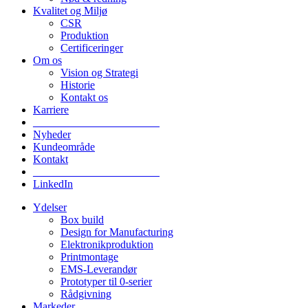
Kvalitet og Miljø
CSR
Produktion
Certificeringer
Om os
Vision og Strategi
Historie
Kontakt os
Karriere
_______________________
Nyheder
Kundeområde
Kontakt
_______________________
LinkedIn
Ydelser
Box build
Design for Manufacturing
Elektronikproduktion
Printmontage
EMS-Leverandør
Prototyper til 0-serier
Rådgivning
Markeder