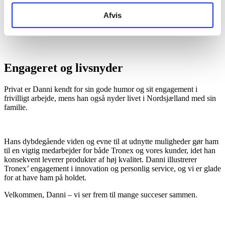
som altid holder sig ajour med den seneste udvikling og innovation.
Han vælger Tronex for vores fokus på teknologi, kvalitet og omsorg
Afvis
for medarbejderne, og han bidrager med en målrettet indsats for at
sikre, at vi lever op til disse værdier.
Engageret og livsnyder
Privat er Danni kendt for sin gode humor og sit engagement i
frivilligt arbejde, mens han også nyder livet i Nordsjælland med sin
familie.
Hans dybdegående viden og evne til at udnytte muligheder gør ham
til en vigtig medarbejder for både Tronex og vores kunder, idet han
konsekvent leverer produkter af høj kvalitet. Danni illustrerer
Tronex’ engagement i innovation og personlig service, og vi er glade
for at have ham på holdet.
Velkommen, Danni – vi ser frem til mange succeser sammen.